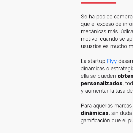
Se ha podido compro
que el exceso de inf
mecánicas más lúdica
motivo, cuando se apl
usuarios es mucho m
La startup
Flyy
desarr
dinámicas o estrategi
ella se pueden
obten
personalizados
, to
y aumentar la tasa de 
Para aquellas marcas
dinámicas
, sin dud
gamificación que el pú