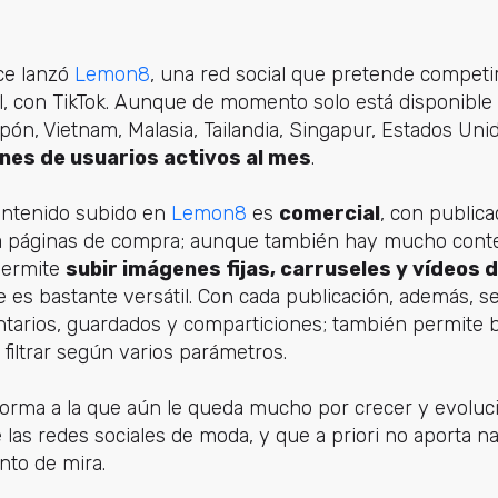
ce lanzó
Lemon8
, una red social que pretende competi
al, con TikTok. Aunque de momento solo está disponible
n, Vietnam, Malasia, Tailandia, Singapur, Estados Uni
nes de usuarios activos al mes
.
ontenido subido en
Lemon8
es
comercial
, con public
 a páginas de compra; aunque también hay mucho conte
 Permite
subir imágenes fijas, carruseles y vídeos 
ue es bastante versátil. Con cada publicación, además, s
entarios, guardados y comparticiones; también permite 
 filtrar según varios parámetros.
orma a la que aún le queda mucho por crecer y evoluc
las redes sociales de moda, y que a priori no aporta n
nto de mira.