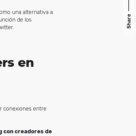
como una alternativa a
Share
unción de los
itter.
ers en
er conexiones entre
g con creadores de