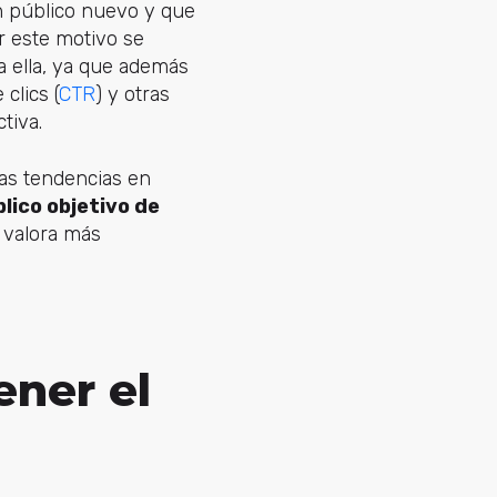
n público nuevo y que
r este motivo se
 ella, ya que además
 clics (
CTR
) y otras
tiva.
las tendencias en
blico objetivo de
z valora más
ener el