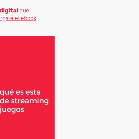
digital
que
rgate el ebook