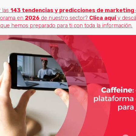
 las
143 tendencias y predicciones de marketing 
norama en
2026
de nuestro sector?
Clica aquí
y descá
s que hemos preparado para ti con toda la información.