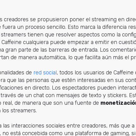
us creadores se propusieron poner el streaming en dire
fuera un proceso sencillo. Esto marca la diferencia re
s streamers tienen que resolver aspectos como la config
n Caffeine cualquiera puede empezar a emitir en cuesti
na gran parte de las barreras de entrada. Los comentari
tan de manera automática, lo que facilita aún más el p
ionalidades de
red social
, todos los usuarios de Caffein
nera que las personas que estén interesadas en sus co
tificaciones en directo. Los espectadores pueden intera
 través de un chat con mensajes de texto y stickers. Es
 real, de manera que son una fuente de
monetizació
 los streamers.
 a las interacciones sociales entre creadores, más que 
o, no está concebida como una plataforma de gaming, 