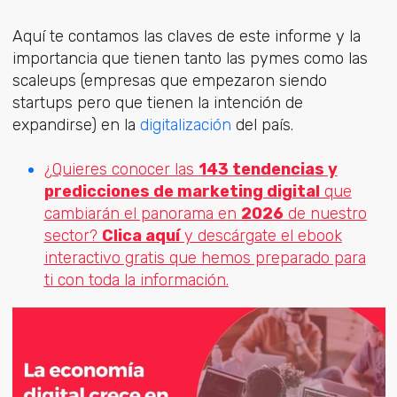
Aquí te contamos las claves de este informe y la
importancia que tienen tanto las pymes como las
scaleups (empresas que empezaron siendo
startups pero que tienen la intención de
expandirse) en la
digitalización
del país.
¿Quieres conocer las
143 tendencias y
predicciones de marketing digital
que
cambiarán el panorama en
2026
de nuestro
sector?
Clica aquí
y descárgate el ebook
interactivo gratis que hemos preparado para
ti con toda la información.