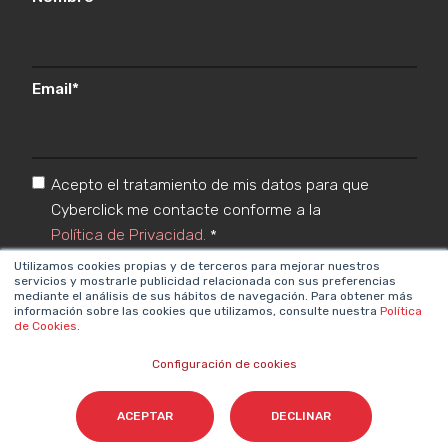
Email
*
Acepto el tratamiento de mis datos para que
Cyberclick me contacte conforme a la
Política de Privacidad.
*
Utilizamos cookies propias y de terceros para mejorar nuestros
servicios y mostrarle publicidad relacionada con sus preferencias
mediante el análisis de sus hábitos de navegación. Para obtener más
información sobre las cookies que utilizamos, consulte nuestra
Política
de Cookies
.
Configuración de cookies
Cyberclick @ 2026. Todos los derechos reservados
ACEPTAR
DECLINAR