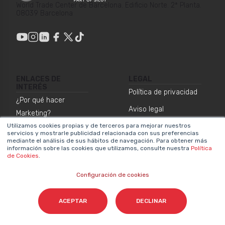
World Trade Center de Barcelona. Edificio Norte. 2ª Planta.
08039 Barcelona
ENLACES DE
LEGAL
INTERÉS
Política de privacidad
¿Por qué hacer
Aviso legal
Marketing?
Utilizamos cookies propias y de terceros para mejorar nuestros
Sistema interno de
Metodologías propias
servicios y mostrarle publicidad relacionada con sus preferencias
información
mediante el análisis de sus hábitos de navegación. Para obtener más
Valores y equipos
información sobre las cookies que utilizamos, consulte nuestra
Política
de Cookies
.
Declaración de
Únete a nosotros
accesibilidad
Configuración de cookies
Sala de prensa
Política de cookies
Contacta
ACEPTAR
DECLINAR
NEWSLETTER SOBRE IA