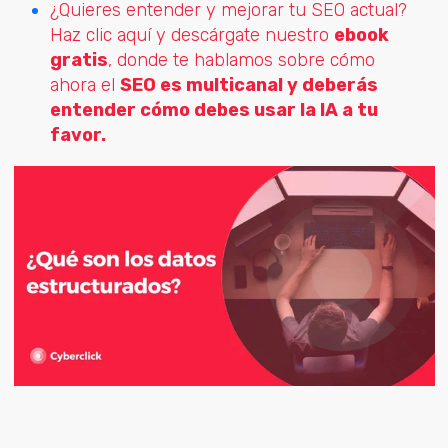
¿Quieres entender y mejorar tu SEO actual?
Haz clic aquí y descárgate nuestro
ebook
gratis
, donde te hablamos sobre cómo
ahora el
SEO es multicanal y deberás
entender cómo debes usar la IA a tu
favor.