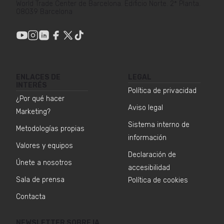
World Trade Center de Barcelona. Edificio Norte. 2ª Planta.
08039 Barcelona
ENLACES DE
LEGAL
INTERÉS
Política de privacidad
¿Por qué hacer
Aviso legal
Marketing?
Sistema interno de
Metodologías propias
información
Valores y equipos
Declaración de
Únete a nosotros
accesibilidad
Sala de prensa
Política de cookies
Contacta
NEWSLETTER SOBRE IA