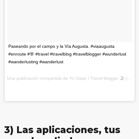
Paseando por el campo y la Vía Augusta. #viaaugusta
#enroute #🌸 #travel #travelblog #travelblogger #wunderlust
#wanderlusting #wanderlust
Una publicación compartida de
Yo Viajar | Travel blogger 🏖
(@yoviajar) el
3) Las aplicaciones, tus