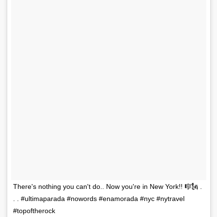
There's nothing you can't do.. Now you're in New York!! 🎼🗽 .
. . #ultimaparada #nowords #enamorada #nyc #nytravel
#topoftherock