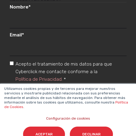
Nombre
*
Email
*
Acepto el tratamiento de mis datos para que
Cyberclick me contacte conforme a la
Política de Privacidad.
*
Utilizamos cookies propias y de terceros para mejorar nuestros
servicios y mostrarle publicidad relacionada con sus preferencias
mediante el análisis de sus hábitos de navegación. Para obtener más
información sobre las cookies que utilizamos, consulte nuestra
Política
de Cookies
.
Configuración de cookies
Cyberclick @ 2026. Todos los derechos reservados
ACEPTAR
DECLINAR