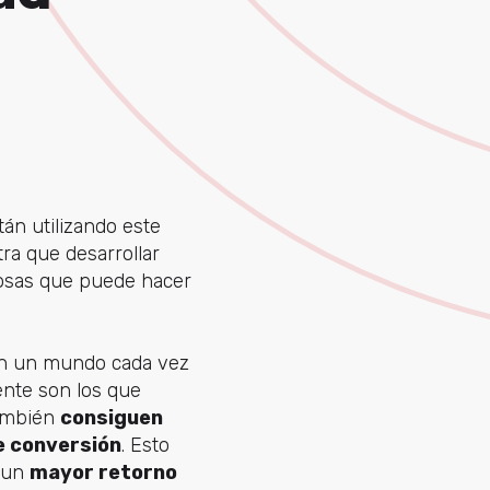
án utilizando este
a que desarrollar
cosas que puede hacer
n un mundo cada vez
ente son los que
también
consiguen
de conversión
. Esto
n un
mayor retorno