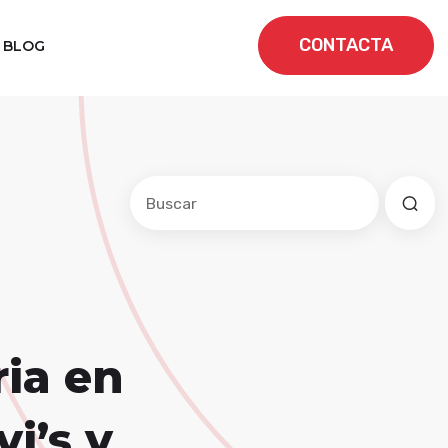
CONTACTA
BLOG
Este es un campo de búsqueda con una f
No hay sugerencias porque el cam
ria en
i’s y