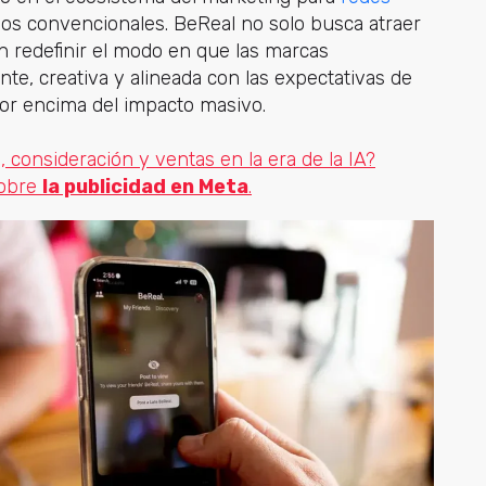
os convencionales. BeReal no solo busca atraer
 redefinir el modo en que las marcas
te, creativa y alineada con las expectativas de
or encima del impacto masivo.
consideración y ventas en la era de la IA?
obre
la publicidad en Meta
.