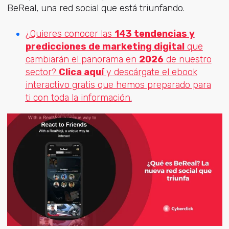
BeReal, una red social que está triunfando.
¿Quieres conocer las
143 tendencias y
predicciones de marketing digital
que
cambiarán el panorama en
2026
de nuestro
sector?
Clica aquí
y descárgate el ebook
interactivo gratis que hemos preparado para
ti con toda la información.