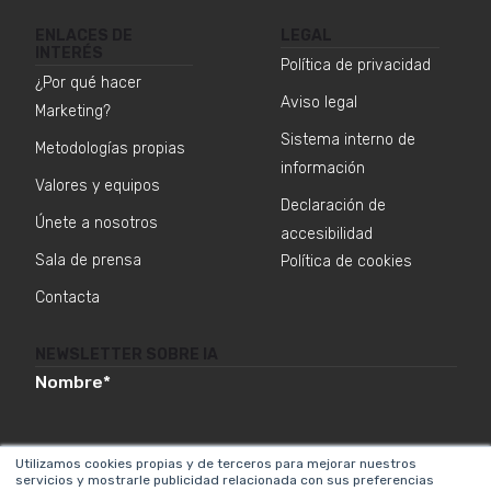
ENLACES DE
LEGAL
INTERÉS
Política de privacidad
¿Por qué hacer
Aviso legal
Marketing?
Sistema interno de
Metodologías propias
información
Valores y equipos
Declaración de
Únete a nosotros
accesibilidad
Sala de prensa
Política de cookies
Contacta
NEWSLETTER SOBRE IA
Nombre
*
Utilizamos cookies propias y de terceros para mejorar nuestros
Email
*
servicios y mostrarle publicidad relacionada con sus preferencias