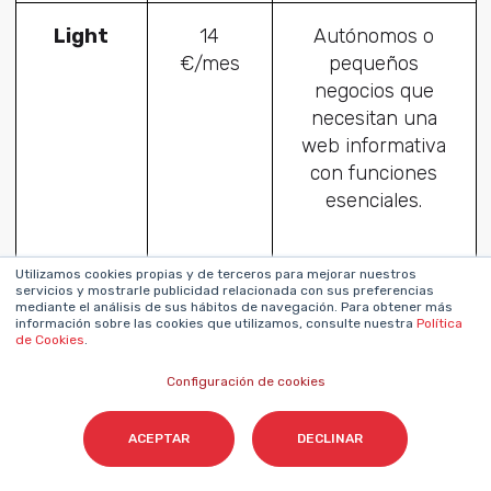
Light
14
Autónomos o
€/mes
pequeños
negocios que
necesitan una
web informativa
con funciones
esenciales.
Utilizamos cookies propias y de terceros para mejorar nuestros
servicios y mostrarle publicidad relacionada con sus preferencias
Core
25
Marcas o
mediante el análisis de sus hábitos de navegación. Para obtener más
€/mes
emprendedores
información sobre las cookies que utilizamos, consulte nuestra
Política
de Cookies
.
que quieren
interactuar con su
Configuración de cookies
audiencia, vender
productos online
ACEPTAR
DECLINAR
y aceptar
reservas.