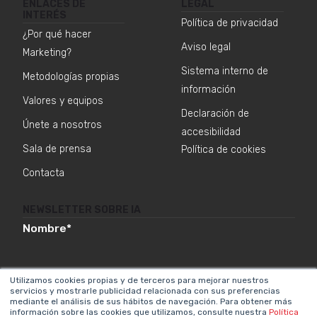
ENLACES DE
LEGAL
INTERÉS
Política de privacidad
¿Por qué hacer
Aviso legal
Marketing?
Sistema interno de
Metodologías propias
información
Valores y equipos
Declaración de
Únete a nosotros
accesibilidad
Sala de prensa
Política de cookies
Contacta
NEWSLETTER SOBRE IA
Nombre
*
Utilizamos cookies propias y de terceros para mejorar nuestros
servicios y mostrarle publicidad relacionada con sus preferencias
Email
*
mediante el análisis de sus hábitos de navegación. Para obtener más
información sobre las cookies que utilizamos, consulte nuestra
Política