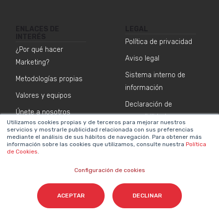
ENLACES DE
LEGAL
INTERÉS
Política de privacidad
¿Por qué hacer
Aviso legal
Marketing?
Sistema interno de
Metodologías propias
información
Valores y equipos
Declaración de
Únete a nosotros
accesibilidad
Utilizamos cookies propias y de terceros para mejorar nuestros
Sala de prensa
Política de cookies
servicios y mostrarle publicidad relacionada con sus preferencias
mediante el análisis de sus hábitos de navegación. Para obtener más
información sobre las cookies que utilizamos, consulte nuestra
Política
Contacta
de Cookies
.
Configuración de cookies
NEWSLETTER SOBRE IA
Nombre
*
ACEPTAR
DECLINAR