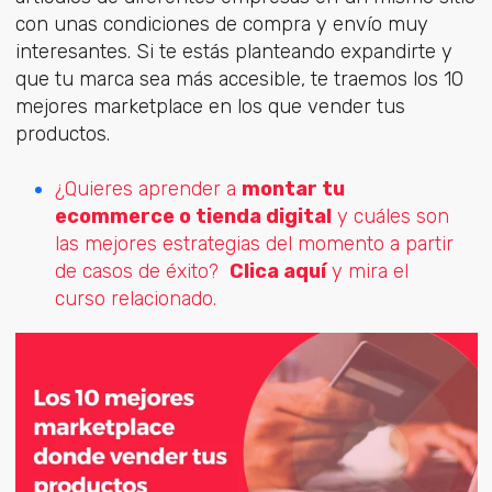
con unas condiciones de compra y envío muy
interesantes. Si te estás planteando expandirte y
que tu marca sea más accesible, te traemos los 10
mejores marketplace en los que vender tus
productos.
¿Quieres aprender a
montar tu
ecommerce o tienda digital
y cuáles son
las mejores estrategias del momento a partir
de casos de éxito?
Clica aquí
y mira el
curso relacionado.