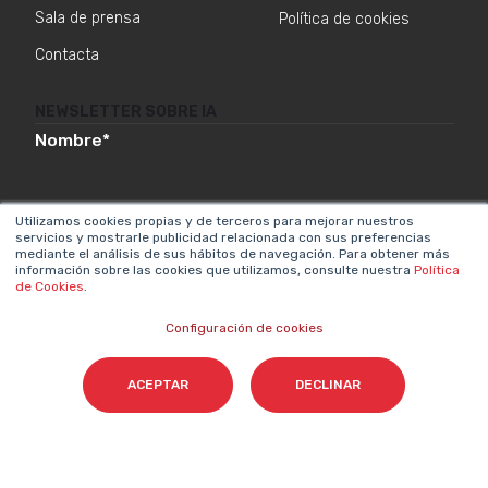
Sala de prensa
Política de cookies
Contacta
NEWSLETTER SOBRE IA
Nombre
*
Utilizamos cookies propias y de terceros para mejorar nuestros
Email
*
servicios y mostrarle publicidad relacionada con sus preferencias
mediante el análisis de sus hábitos de navegación. Para obtener más
información sobre las cookies que utilizamos, consulte nuestra
Política
de Cookies
.
Configuración de cookies
Acepto el tratamiento de mis datos para que
Cyberclick me contacte conforme a la
ACEPTAR
DECLINAR
Política de Privacidad.
*