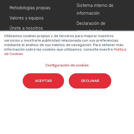
Sistema interno de
Metodologías propias
información
Valores y equipos
Declaración de
Únete a nosotros
accesibilidad
Utilizamos cookies propias y de terceros para mejorar nuestros
Sala de prensa
Política de cookies
servicios y mostrarle publicidad relacionada con sus preferencias
mediante el análisis de sus hábitos de navegación. Para obtener más
Contacta
información sobre las cookies que utilizamos, consulte nuestra
Política
de Cookies
.
NEWSLETTER SOBRE IA
Configuración de cookies
Nombre
*
ACEPTAR
DECLINAR
Email
*
Acepto el tratamiento de mis datos para que