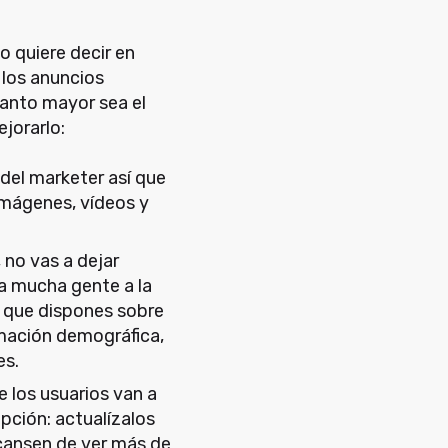
o quiere decir en
 los anuncios
uanto mayor sea el
jorarlo:
del marketer así que
imágenes, vídeos y
, no vas a dejar
a mucha gente a la
os que dispones sobre
rmación demográfica,
es.
e los usuarios van a
epción: actualízalos
cansen de ver más de