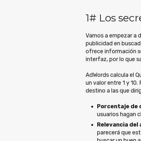
1# Los secr
Vamos a empezar a de
publicidad en buscad
ofrece información so
interfaz, por lo que
AdWords calcula el Q
un valor entre 1 y 10.
destino a las que diri
Porcentaje de 
usuarios hagan cl
Relevancia del
parecerá que es
buscar un buen a