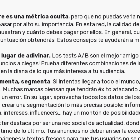
ore es una métrica oculta
, pero que no puedas verla n
sar por alto su importancia. En esta red, la calidad de
estran y cuánto debes pagar por ellos. En general, c
ntuación obtendrás. Estos consejos te ayudarán a me
lugar de adivinar.
Los tests A/B son el mejor amigo 
nuncios a ciegas! Prueba diferentes combinaciones de 
en la diana de lo que más interesa a tu audiencia.
menta, segmenta
. Si intentas llegar a todo el mundo
. Muchas marcas piensan que tendrán éxito atacando 
 un error. En su lugar, aprovecha todos los datos de l
a crear una segmentación lo más precisa posible: info
, intereses, influencers... hay un montón de posibilidad
tter destaca por ser una red social de actualidad, dond
ltimo de lo último. Tus anuncios no deberían ser la exc
ágenes y textos frescos para que tus usuarios no se 