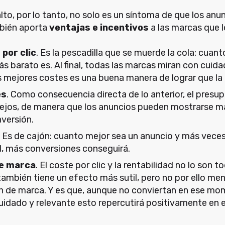
alto, por lo tanto, no solo es un síntoma de que los an
mbién aporta
ventajas e incentivos
a las marcas que l
por clic
. Es la pescadilla que se muerde la cola: cuan
s barato es. Al final, todas las marcas miran con cuida
s mejores costes es una buena manera de lograr que la 
es
. Como consecuencia directa de lo anterior, el presu
lejos, de manera que los anuncios pueden mostrarse má
nversión.
. Es de cajón: cuanto mejor sea un anuncio y más vece
l, más conversiones conseguirá.
de marca
. El coste por clic y la rentabilidad no lo son t
también tiene un efecto más sutil, pero no por ello me
n de marca. Y es que, aunque no conviertan en ese mome
uidado y relevante esto repercutirá positivamente en e