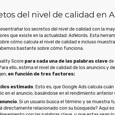
etos del nivel de calidad en
sentrañar los secretos del nivel de calidad con la may
ores que existe en la actualidad: AdWords. Esta herra
bre cómo calcula el nivel de calidad e incluso muestra
 sabemos bastante sobre cómo funciona.
uality Score
para cada una de las palabras clave
de 
 Para ello, estima el nivel de calidad de los anuncios y d
gen,
en función de tres factores:
clics estimado
. Esto es, que Google Ads calcula cuán
ic en el anuncio, basándose en el rendimiento anterior 
 anuncio
. Si un usuario busca el término y se muestra tu
tá directamente relacionado con su búsqueda? Aquí e
lineamiento con las palabras clave, y que estas sean l