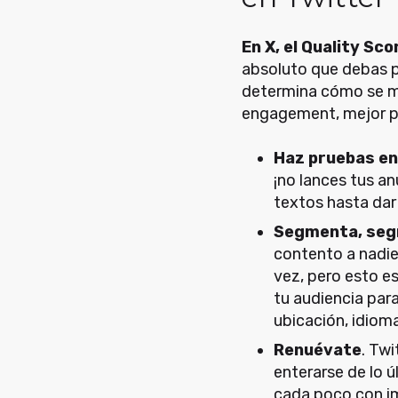
En X, el Quality Sc
absoluto que debas pa
determina cómo se mu
engagement, mejor pu
Haz pruebas en 
¡no lances tus a
textos hasta dar 
Segmenta, seg
contento a nadie
vez, pero esto es
tu audiencia par
ubicación, idioma
Renuévate
. Twi
enterarse de lo ú
cada poco con im