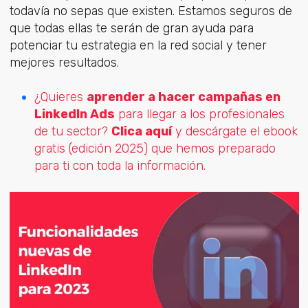
todavía no sepas que existen. Estamos seguros de
que todas ellas te serán de gran ayuda para
potenciar tu estrategia en la red social y tener
mejores resultados.
¿Quieres
aprender a hacer campañas en
LinkedIn Ads
para llegar a los profesionales
de tu sector?
Clica aquí
y descárgate el ebook
gratis (edición 2025) que hemos preparado
para ti con toda la información.