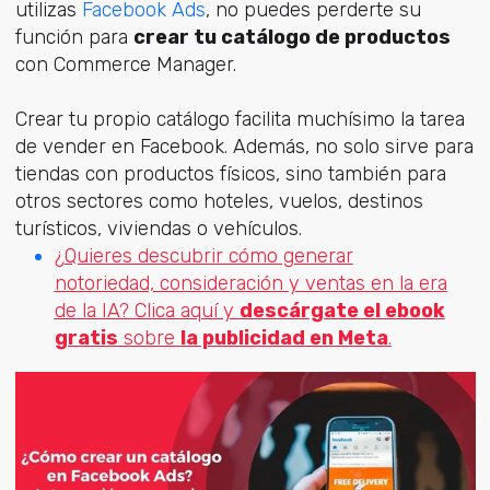
utilizas
Facebook Ads
, no puedes perderte su
función para
crear tu catálogo de productos
con Commerce Manager.
Crear tu propio catálogo facilita muchísimo la tarea
de vender en Facebook. Además, no solo sirve para
tiendas con productos físicos, sino también para
otros sectores como hoteles, vuelos, destinos
turísticos, viviendas o vehículos.
¿Quieres descubrir cómo generar
notoriedad, consideración y ventas en la era
de la IA? Clica aquí y
descárgate el ebook
gratis
sobre
la publicidad en Meta
.