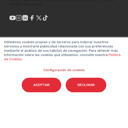
08039 Barcelona
ENLACES DE
LEGAL
Utilizamos cookies propias y de terceros para mejorar nuestros
INTERÉS
servicios y mostrarle publicidad relacionada con sus preferencias
Política de privacidad
mediante el análisis de sus hábitos de navegación. Para obtener más
¿Por qué hacer
información sobre las cookies que utilizamos, consulte nuestra
Política
Aviso legal
de Cookies
.
Marketing?
Sistema interno de
Configuración de cookies
Metodologías propias
información
Valores y equipos
ACEPTAR
DECLINAR
Declaración de
Únete a nosotros
accesibilidad
Sala de prensa
Política de cookies
Contacta
NEWSLETTER SOBRE IA