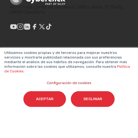
World Trade Center de Barcelona. Edificio Norte. 2ª Planta.
08039 Barcelona
ENLACES DE
LEGAL
Utilizamos cookies propias y de terceros para mejorar nuestros
INTERÉS
servicios y mostrarle publicidad relacionada con sus preferencias
Política de privacidad
mediante el análisis de sus hábitos de navegación. Para obtener más
¿Por qué hacer
información sobre las cookies que utilizamos, consulte nuestra
Política
Aviso legal
de Cookies
.
Marketing?
Sistema interno de
Configuración de cookies
Metodologías propias
información
Valores y equipos
ACEPTAR
DECLINAR
Declaración de
Únete a nosotros
accesibilidad
Sala de prensa
Política de cookies
Contacta