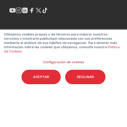
ENLACES DE
LEGAL
Utilizamos cookies propias y de terceros para mejorar nuestros
INTERÉS
servicios y mostrarle publicidad relacionada con sus preferencias
Política de privacidad
mediante el análisis de sus hábitos de navegación. Para obtener más
¿Por qué hacer
información sobre las cookies que utilizamos, consulte nuestra
Política
Aviso legal
de Cookies
.
Marketing?
Sistema interno de
Configuración de cookies
Metodologías propias
información
Valores y equipos
ACEPTAR
DECLINAR
Declaración de
Únete a nosotros
accesibilidad
Sala de prensa
Política de cookies
Contacta
NEWSLETTER SOBRE IA
Nombre
*