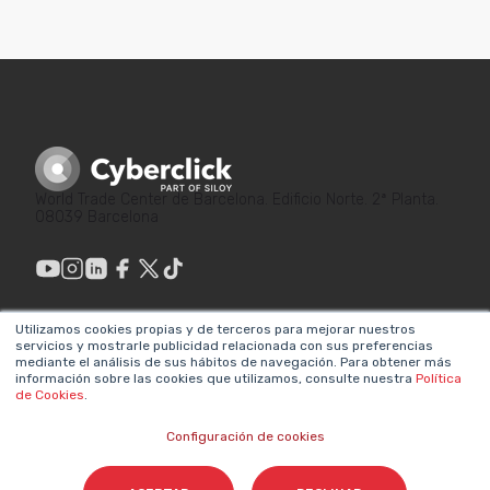
World Trade Center de Barcelona. Edificio Norte. 2ª Planta.
08039 Barcelona
Utilizamos cookies propias y de terceros para mejorar nuestros
servicios y mostrarle publicidad relacionada con sus preferencias
ENLACES DE
LEGAL
mediante el análisis de sus hábitos de navegación. Para obtener más
INTERÉS
información sobre las cookies que utilizamos, consulte nuestra
Política
Política de privacidad
de Cookies
.
¿Por qué hacer
Aviso legal
Marketing?
Configuración de cookies
Sistema interno de
Metodologías propias