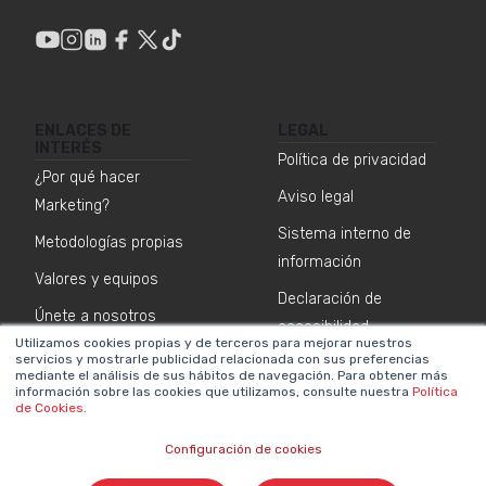
ENLACES DE
LEGAL
INTERÉS
Política de privacidad
¿Por qué hacer
Aviso legal
Marketing?
Sistema interno de
Metodologías propias
información
Valores y equipos
Declaración de
Únete a nosotros
accesibilidad
Utilizamos cookies propias y de terceros para mejorar nuestros
Sala de prensa
Política de cookies
servicios y mostrarle publicidad relacionada con sus preferencias
mediante el análisis de sus hábitos de navegación. Para obtener más
Contacta
información sobre las cookies que utilizamos, consulte nuestra
Política
de Cookies
.
NEWSLETTER SOBRE IA
Configuración de cookies
Nombre
*