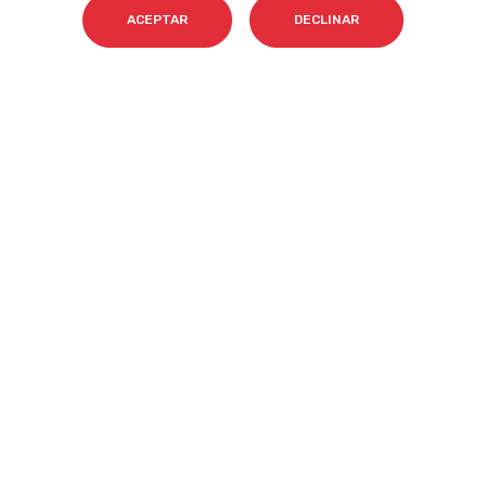
ACEPTAR
DECLINAR
Email
*
Acepto el tratamiento de mis datos para que
Cyberclick me contacte conforme a la
Política de Privacidad.
*
Cyberclick @ 2026. Todos los derechos reservados