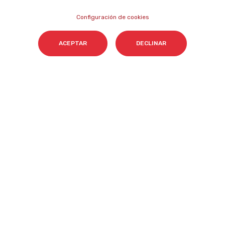
NEWSLETTER SOBRE IA
Configuración de cookies
Nombre
*
ACEPTAR
DECLINAR
Email
*
Acepto el tratamiento de mis datos para que
Cyberclick me contacte conforme a la
Política de Privacidad.
*