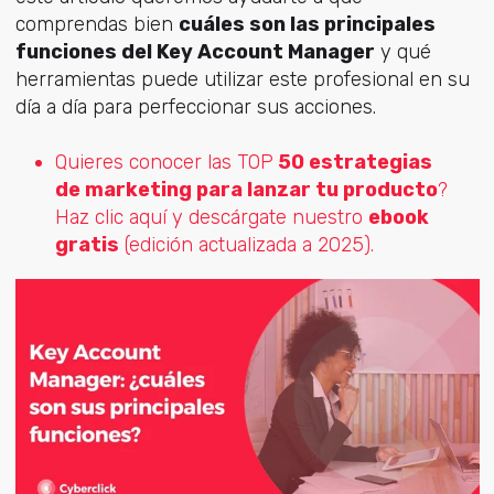
comprendas bien
cuáles son las principales
funciones del Key Account Manager
y qué
herramientas puede utilizar este profesional en su
día a día para perfeccionar sus acciones.
Quieres conocer las TOP
50 estrategias
de marketing para lanzar tu producto
?
Haz clic aquí y descárgate nuestro
ebook
gratis
(edición actualizada a 2025).