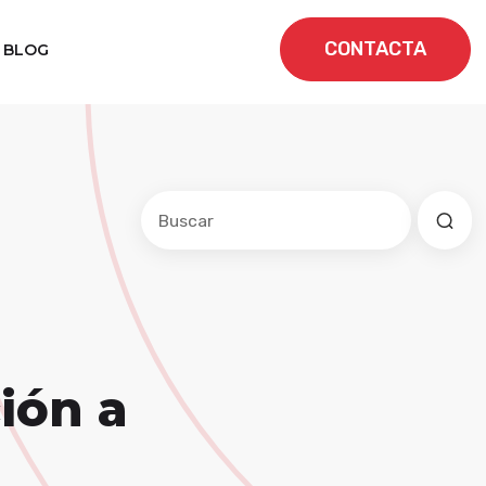
CONTACTA
BLOG
Este es un campo de búsqueda con una f
No hay sugerencias porque el cam
ción a