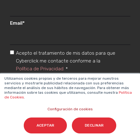
Email
*
Acepto el tratamiento de mis datos para que
Cyberclick me contacte conforme a la
Política de Privacidad.
*
Utilizamos cookies propias y de terceros para mejorar nuestros
servicios y mostrarle publicidad relacionada con sus preferencias
mediante el análisis de sus hábitos de navegación. Para obtener más
información sobre las cookies que utilizamos, consulte nuestra
Política
de Cookies
.
Configuración de cookies
Cyberclick @ 2026. Todos los derechos reservados
ACEPTAR
DECLINAR