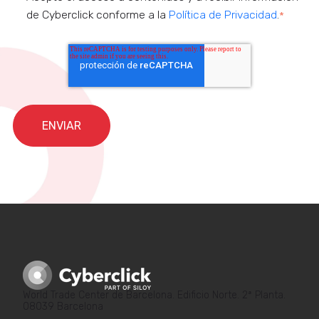
de Cyberclick conforme a la
Política de Privacidad
.
*
World Trade Center de Barcelona. Edificio Norte. 2ª Planta.
08039 Barcelona