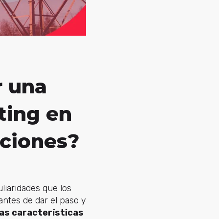
r una
ting en
aciones?
liaridades que los
antes de dar el paso y
las características