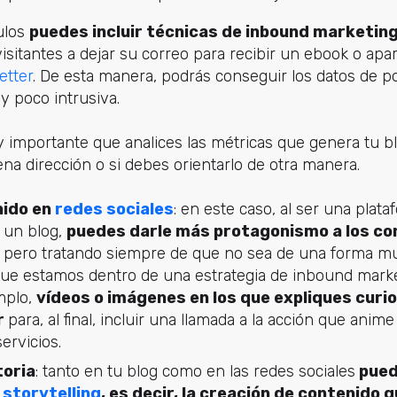
ulos
puedes incluir técnicas de inbound marketin
visitantes a dejar su correo para recibir un ebook o apa
etter
. De esta manera, podrás conseguir los datos de po
y poco intrusiva.
importante que analices las métricas que genera tu bl
na dirección o si debes orientarlo de otra manera.
nido en
redes sociales
: en este caso, al ser una plat
 un blog,
puedes darle más protagonismo a los co
pero tratando siempre de que no sea de una forma mu
que estamos dentro de una estrategia de inbound mark
mplo,
vídeos o imágenes en los que expliques curi
r
para, al final, incluir una llamada a la acción que anim
ervicios.
toria
: tanto en tu blog como en las redes sociales
pued
e
storytelling
, es decir, la creación de contenido 