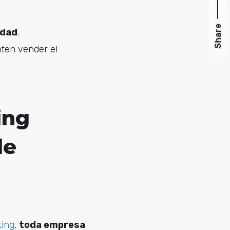
Share
idad
.
nten vender el
ing
de
ting
,
toda empresa