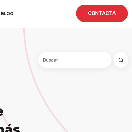
CONTACTA
BLOG
Este es un campo de búsqueda con una f
No hay sugerencias porque el cam
e
más