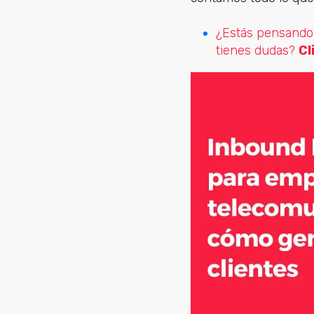
¿Estás pensando 
tienes dudas?
Cl