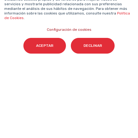
Sala de prensa
Política de cookies
servicios y mostrarle publicidad relacionada con sus preferencias
mediante el análisis de sus hábitos de navegación. Para obtener más
Contacta
información sobre las cookies que utilizamos, consulte nuestra
Política
de Cookies
.
NEWSLETTER SOBRE IA
Configuración de cookies
Nombre
*
ACEPTAR
DECLINAR
Email
*
Acepto el tratamiento de mis datos para que
Cyberclick me contacte conforme a la
Política de Privacidad.
*