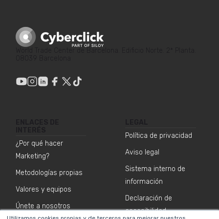
World Trade Center de Barcelona. Edificio Norte. 2ª Planta.
08039 Barcelona
ENLACES DE
LEGAL
INTERÉS
Política de privacidad
¿Por qué hacer
Aviso legal
Marketing?
Sistema interno de
Metodologías propias
información
Valores y equipos
Declaración de
Únete a nosotros
accesibilidad
Utilizamos cookies propias y de terceros para mejorar nuestros