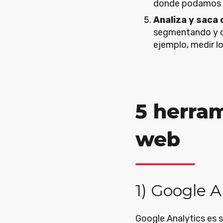
donde podamos ve
Analiza y saca
segmentando y c
ejemplo, medir l
5 herram
web
1) Google A
Google Analytics es s