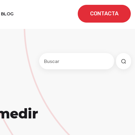
CONTACTA
BLOG
Este es un campo de búsqueda con una f
No hay sugerencias porque el cam
 medir