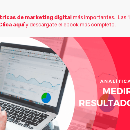
ricas de marketing digital
más importantes. ¡Las 
Clica aquí
y descárgate el ebook más completo.