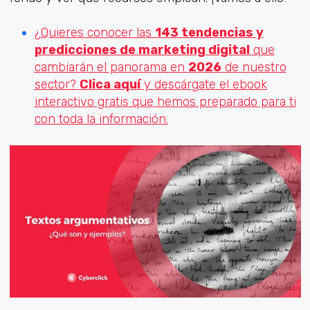
¿Quieres conocer las
143 tendencias y
predicciones de marketing digital
que
cambiarán el panorama en
2026
de nuestro
sector?
Clica aquí
y descárgate el ebook
interactivo gratis que hemos preparado para ti
con toda la información.