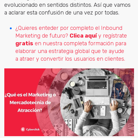
evolucionado en sentidos distintos. Así que vamos
a aclarar esta confusión de una vez por todas.
¿Quieres enteder por completo el Inbound
Marketing de futuro?
Clica aquí
y regístrate
gratis
en nuestra completa formación para
elaborar una estrategia global que te ayude
a atraer y convertir los usuarios en clientes.