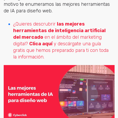
motivo te enumeramos las mejores herramientas
de IA para diseño web.
¿Quieres descrubrir
las mejores
herramientas de inteligencia artificial
del mercado
en el ámbito del marketing
digital?
Clica aquí
y descárgate una guía
gratis que hemos preparado para ti con toda
la información.