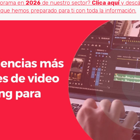
norama en
2026
de nuestro sector?
Clica aquí
y descá
s que hemos preparado para ti con toda la información.