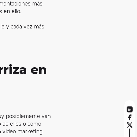
egmentaciones más
 en ello.
ble y cada vez más
rriza en
y posiblemente van
o de ellos o como
en video marketing