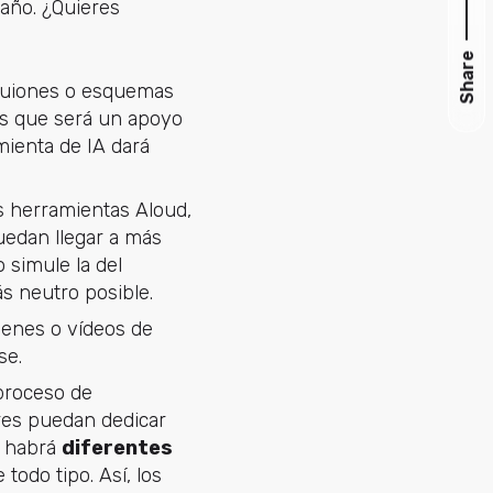
 año. ¿Quieres
Share
 guiones o esquemas
os que será un apoyo
mienta de IA dará
us herramientas Aloud,
uedan llegar a más
 simule la del
ás neutro posible.
genes o vídeos de
se.
 proceso de
ores puedan dedicar
e habrá
diferentes
 todo tipo. Así, los