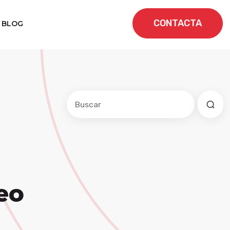
CONTACTA
BLOG
Este es un campo de búsqueda con una f
No hay sugerencias porque el cam
eo