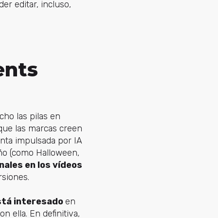
r editar, incluso,
ents
ho las pilas en
a que las marcas creen
nta impulsada por IA
ño (como Halloween,
ales en los vídeos
rsiones.
está interesado
en
n ella. En definitiva,