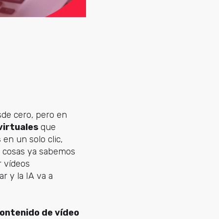
sde cero, pero en
virtuales
que
s
en un solo clic,
de cosas ya sabemos
r vídeos
 y la IA va a
ontenido de vídeo