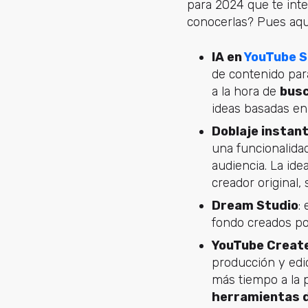
para 2024 que te inte
conocerlas? Pues aqu
IA en
YouTube S
de contenido par
a la hora de
busc
ideas basadas en
Doblaje instan
una funcionalida
audiencia. La ide
creador original,
Dream Studio
:
fondo creados por
YouTube Creat
producción y edi
más tiempo a la 
herramientas de