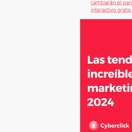
cambiarán el pa
interactivo grati