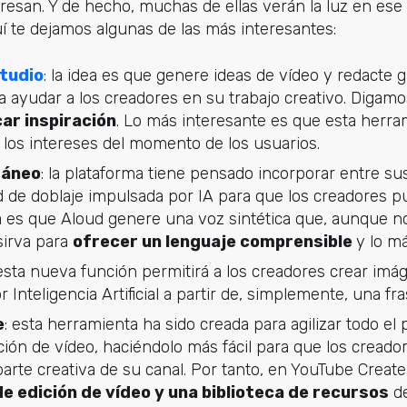
resan. Y de hecho, muchas de ellas verán la luz en ese
í te dejamos algunas de las más interesantes:
tudio
: la idea es que genere ideas de vídeo y redacte
a ayudar a los creadores en su trabajo creativo. Digam
ar inspiración
. Lo más interesante es que esta herra
 los intereses del momento de los usuarios.
táneo
: la plataforma tiene pensado incorporar entre s
d de doblaje impulsada por IA para que los creadores p
a es que Aloud genere una voz sintética que, aunque no
 sirva para
ofrecer un lenguaje comprensible
y lo m
 esta nueva función permitirá a los creadores crear imá
 Inteligencia Artificial a partir de, simplemente, una fra
e
: esta herramienta ha sido creada para agilizar todo el
ción de vídeo, haciéndolo más fácil para que los cread
parte creativa de su canal. Por tanto, en YouTube Creat
 edición de vídeo y una biblioteca de recursos
de