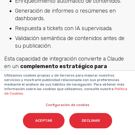
Enriquecimiento automático de contenidos.
Generación de informes o resúmenes en
dashboards.
Respuesta a tickets con IA supervisada.
Validación semántica de contenidos antes de
su publicación.
Esta capacidad de integración convierte a Claude
en un
complemento estratégico para
ecosistemas ya digitalizados
, permitiendo a las
Utilizamos cookies propias y de terceros para mejorar nuestros
servicios y mostrarle publicidad relacionada con sus preferencias
empresas escalar su uso de IA sin comprometer
mediante el análisis de sus hábitos de navegación. Para obtener más
calidad ni control.
información sobre las cookies que utilizamos, consulte nuestra
Política
de Cookies
.
Preguntas frecuentes
Configuración de cookies
sobre la incorporación
ACEPTAR
DECLINAR