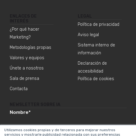
ENLACES DE
LEGAL
INTERÉS
Política de privacidad
¿Por qué hacer
Aviso legal
Marketing?
Sistema interno de
Metodologías propias
información
Valores y equipos
Declaración de
Únete a nosotros
accesibilidad
Sala de prensa
Política de cookies
Contacta
NEWSLETTER SOBRE IA
Nombre
*
Utilizamos cookies propias y de terceros para mejorar nuestros
servicios y mostrarle publicidad relacionada con sus preferencias