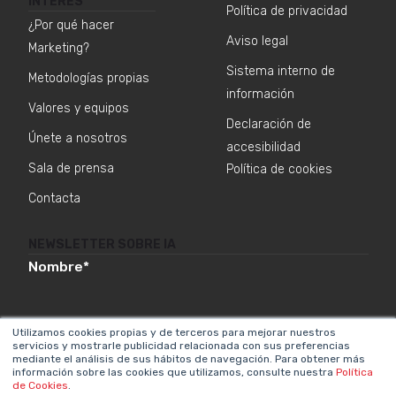
INTERÉS
Política de privacidad
¿Por qué hacer
Aviso legal
Marketing?
Sistema interno de
Metodologías propias
información
Valores y equipos
Declaración de
Únete a nosotros
accesibilidad
Sala de prensa
Política de cookies
Contacta
NEWSLETTER SOBRE IA
Nombre
*
Utilizamos cookies propias y de terceros para mejorar nuestros
Email
*
servicios y mostrarle publicidad relacionada con sus preferencias
mediante el análisis de sus hábitos de navegación. Para obtener más
información sobre las cookies que utilizamos, consulte nuestra
Política
de Cookies
.