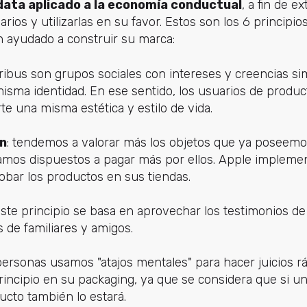
data aplicado a la economía conductual
, a fin de e
rios y utilizarlas en su favor. Estos son los 6 principi
n ayudado a construir su marca:
 tribus son grupos sociales con intereses y creencias si
sma identidad. En ese sentido, los usuarios de produ
e una misma estética y estilo de vida.
n
: tendemos a valorar más los objetos que ya poseemos
mos dispuestos a pagar más por ellos. Apple implemen
obar los productos en sus tiendas.
este principio se basa en aprovechar los testimonios de
de familiares y amigos.
 personas usamos "atajos mentales" para hacer juicios 
rincipio en su packaging, ya que se considera que si u
ucto también lo estará.