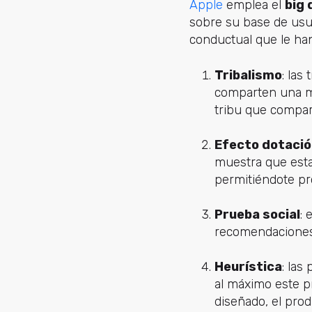
Apple
emplea el
big 
sobre su base de usua
conductual que le ha
Tribalismo
: las
comparten una mi
tribu que compart
Efecto dotació
muestra que esta
permitiéndote pr
Prueba social
: 
recomendaciones 
Heurística
: las
al máximo este p
diseñado, el prod