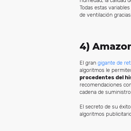
humedad, la calidad de
Todas estas variables
de ventilación gracia
4) Amazo
El gran
gigante de ret
algoritmos le permit
procedentes del hi
recomendaciones con a
cadena de suministro 
El secreto de su éxit
algoritmos publicitar