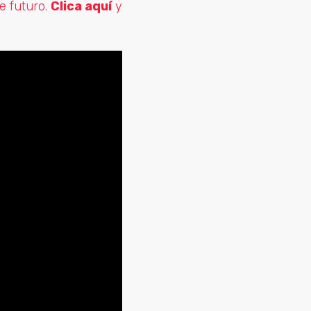
e futuro.
Clica aquí
y