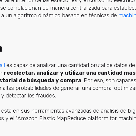
l aire interior de las estaciones y el consumo eléctrico 
 se correlacionan de manera centralizada para establece
s a un algoritmo dinámico basado en técnicas de
machin
n
ail
es capaz de analizar una cantidad brutal de datos de 
en
recolectar, analizar y utilizar una cantidad ma
storial de búsqueda y compra
. Por eso, son capaces
ltas probabilidades de generar una compra, optimizar 
y detectar los fraudes.
o está en sus herramientas avanzadas de análisis de big
ios y el "Amazon Elastic MapReduce platform for machine