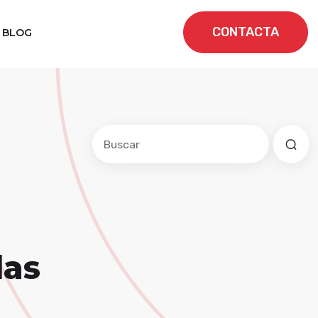
CONTACTA
BLOG
Este es un campo de búsqueda con una f
No hay sugerencias porque el cam
las