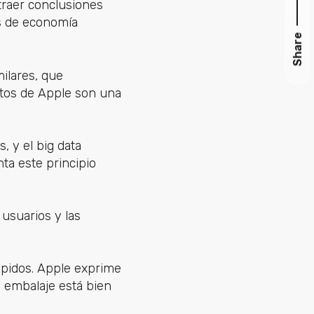
xtraer conclusiones
os de economía
Share
milares, que
ctos de Apple son una
, y el big data
ta este principio
 usuarios y las
rápidos. Apple exprime
n embalaje está bien