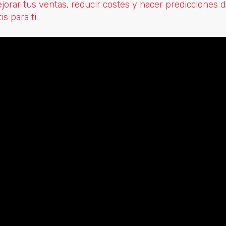
orar tus ventas, reducir costes y hacer predicciones d
is para ti.