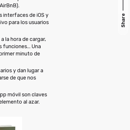
 AirBnB).
as interfaces de iOS y
Share
ivo para los usuarios
a la hora de cargar,
s funciones... Una
 primer minuto de
arios y dan lugar a
arse de que nos
app móvil son claves
elemento al azar.