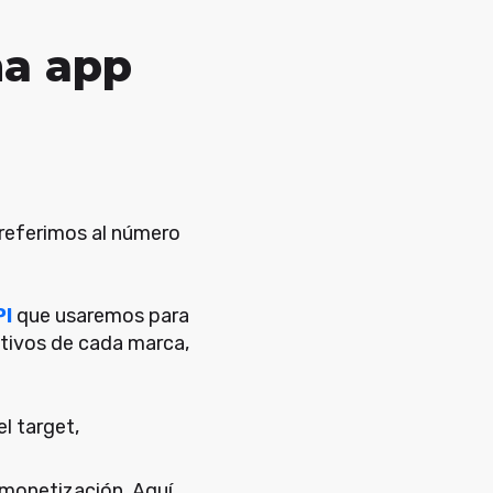
na app
 referimos al número
PI
que usaremos para
etivos de cada marca,
l target,
e monetización. Aquí