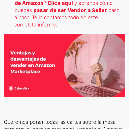
de Amazon
?
Clica aquí
y aprende cómo
puedes
pasar de ser Vendor a Seller
paso
a paso. Te lo contamos todo en este
completo informe.
Queremos poner todas las cartas sobre la mesa