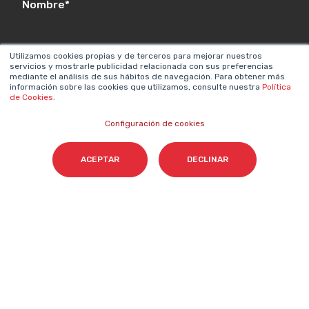
Nombre
*
Utilizamos cookies propias y de terceros para mejorar nuestros
Email
*
servicios y mostrarle publicidad relacionada con sus preferencias
mediante el análisis de sus hábitos de navegación. Para obtener más
información sobre las cookies que utilizamos, consulte nuestra
Política
de Cookies
.
Configuración de cookies
Acepto el tratamiento de mis datos para que
Cyberclick me contacte conforme a la
ACEPTAR
DECLINAR
Política de Privacidad.
*
Cyberclick @ 2026. Todos los derechos reservados