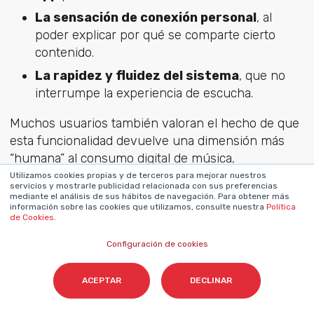
La sensación de conexión personal
, al
poder explicar por qué se comparte cierto
contenido.
La rapidez y fluidez del sistema
, que no
interrumpe la experiencia de escucha.
Muchos usuarios también valoran el hecho de que
esta funcionalidad devuelve una dimensión más
“humana” al consumo digital de música,
acercándolo a una conversación real entre
Utilizamos cookies propias y de terceros para mejorar nuestros
servicios y mostrarle publicidad relacionada con sus preferencias
personas, y no solo a una lista de recomendaciones
mediante el análisis de sus hábitos de navegación. Para obtener más
información sobre las cookies que utilizamos, consulte nuestra
Política
automáticas.
de Cookies
.
Configuración de cookies
Análisis de expertos en
ACEPTAR
DECLINAR
tecnología