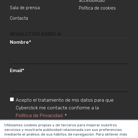
accesibilidad
Sala de prensa
Política de cookies
Contacta
NEWSLETTER SOBRE IA
Nombre
*
Email
*
Acepto el tratamiento de mis datos para que
Cyberclick me contacte conforme a la
Política de Privacidad.
*
Utilizamos cookies propias y de terceros para mejorar nuestros
servicios y mostrarle publicidad relacionada con sus preferencias
mediante el análisis de sus hábitos de navegación. Para obtener más