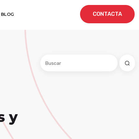
CONTACTA
BLOG
Este es un campo de búsqueda con una f
No hay sugerencias porque el cam
s y