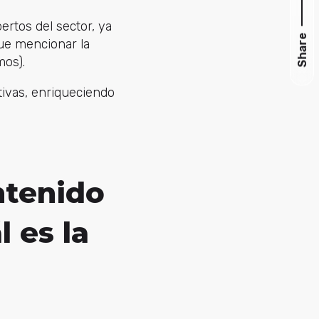
ertos del sector, ya
Share
ue mencionar la
mos).
tivas, enriqueciendo
ntenido
l es la