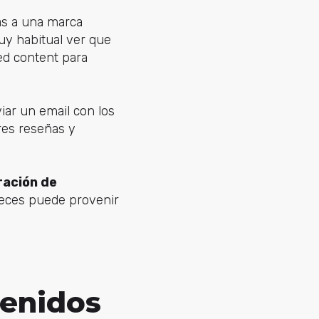
as a una marca
uy habitual ver que
ed content para
ar un email con los
res reseñas y
ración de
eces puede provenir
tenidos