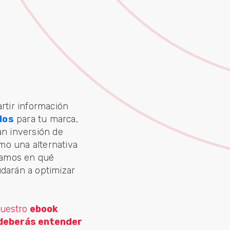
rtir información
dos
para tu marca,
n inversión de
mo una alternativa
icamos en qué
udarán a optimizar
nuestro
ebook
 deberás entender