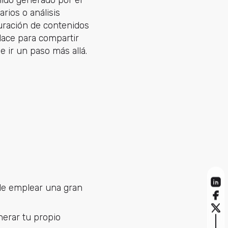
nido generado por el
ios o análisis
curación de contenidos
nlace para compartir
 ir un paso más allá.
de emplear una gran
erar tu propio