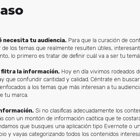
paso
é necesita tu audiencia.
Para que la curación de cont
 de los temas que realmente resulten útiles, interesan
anto, lo primero es tratar de definir cuál va a ser tu tem
filtra la información.
Hoy en día vivimos rodeados d
ay que confundir cantidad y calidad. Céntrate en busca
enfocados a los temas que más interesan a tu audienc
 de tu marca.
información.
Si no clasificas adecuadamente los conte
rás con un montón de información caótica que te costar
ndamos que busques una aplicación tipo Evernote o un
pio y vayas categorizando todos los contenidos intere