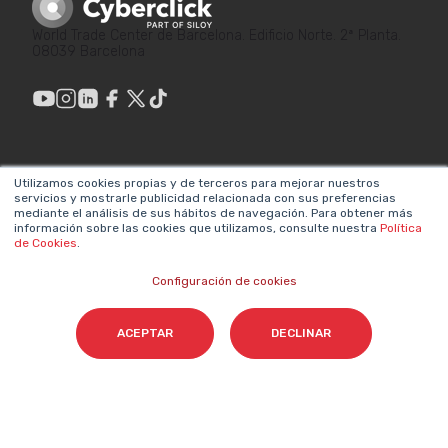
World Trade Center de Barcelona. Edificio Norte. 2ª Planta.
08039 Barcelona
ENLACES DE
LEGAL
Utilizamos cookies propias y de terceros para mejorar nuestros
INTERÉS
servicios y mostrarle publicidad relacionada con sus preferencias
Política de privacidad
mediante el análisis de sus hábitos de navegación. Para obtener más
¿Por qué hacer
información sobre las cookies que utilizamos, consulte nuestra
Política
Aviso legal
de Cookies
.
Marketing?
Sistema interno de
Configuración de cookies
Metodologías propias
información
Valores y equipos
ACEPTAR
DECLINAR
Declaración de
Únete a nosotros
accesibilidad
Sala de prensa
Política de cookies
Contacta