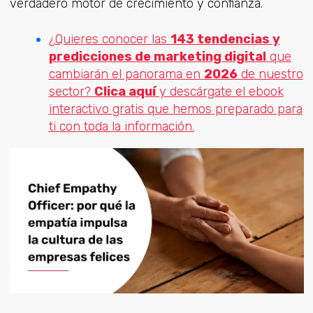
verdadero motor de crecimiento y confianza.
¿Quieres conocer las
143 tendencias y
predicciones de marketing digital
que
cambiarán el panorama en
2026
de nuestro
sector?
Clica aquí
y descárgate el ebook
interactivo gratis que hemos preparado para
ti con toda la información.