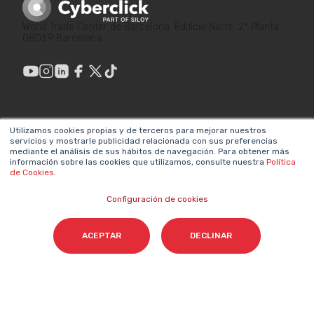
World Trade Center de Barcelona. Edificio Norte. 2ª Planta.
08039 Barcelona
ENLACES DE
LEGAL
Utilizamos cookies propias y de terceros para mejorar nuestros
INTERÉS
servicios y mostrarle publicidad relacionada con sus preferencias
Política de privacidad
mediante el análisis de sus hábitos de navegación. Para obtener más
¿Por qué hacer
información sobre las cookies que utilizamos, consulte nuestra
Política
Aviso legal
de Cookies
.
Marketing?
Sistema interno de
Configuración de cookies
Metodologías propias
información
Valores y equipos
ACEPTAR
DECLINAR
Declaración de
Únete a nosotros
accesibilidad
Sala de prensa
Política de cookies
Contacta