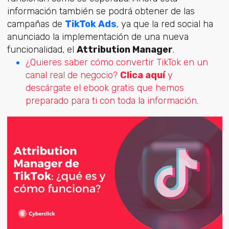
información también se podrá obtener de las
campañas de
TikTok Ads
, ya que la red social ha
anunciado la implementación de una nueva
funcionalidad, el
Attribution Manager
.
¿Quieres saber cómo convertir TikTok en un
canal real de negocio?
Clica aquí
y
descárgate el ebook gratis que hemos
preparado para ti con toda la información.