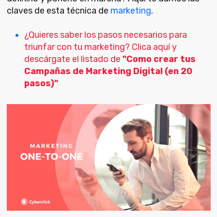
claves de esta técnica de
marketing
.
¿Quieres saber los pasos necesarios para
triunfar con tu marketing? Clica aquí y
descárgate el listado de
"Como crear tus
Campañas de Marketing Digital (en 20
pasos)"