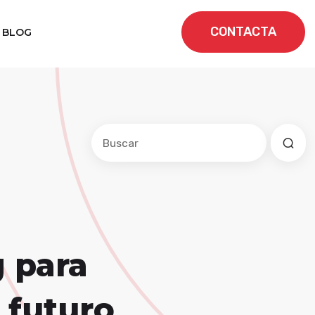
CONTACTA
BLOG
Este es un campo de búsqueda con una f
No hay sugerencias porque el cam
 para
 futuro