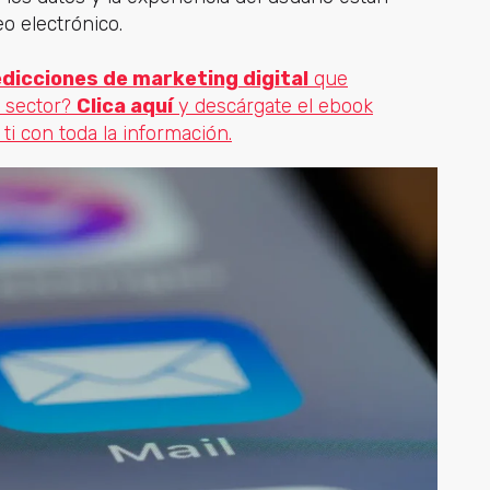
o electrónico.
dicciones de marketing digital
que
 sector?
Clica aquí
y descárgate el ebook
ti con toda la información.