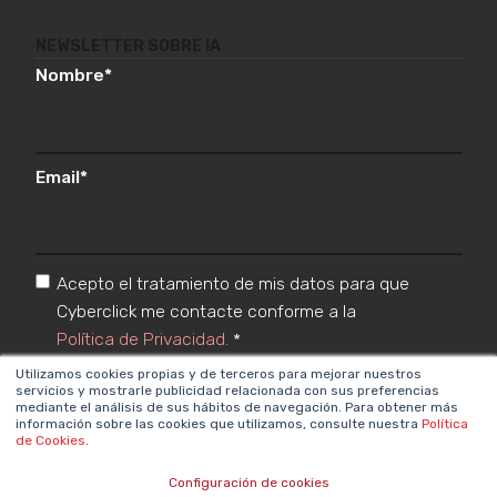
NEWSLETTER SOBRE IA
Nombre
*
Email
*
Acepto el tratamiento de mis datos para que
Cyberclick me contacte conforme a la
Política de Privacidad.
*
Utilizamos cookies propias y de terceros para mejorar nuestros
servicios y mostrarle publicidad relacionada con sus preferencias
mediante el análisis de sus hábitos de navegación. Para obtener más
información sobre las cookies que utilizamos, consulte nuestra
Política
de Cookies
.
Configuración de cookies