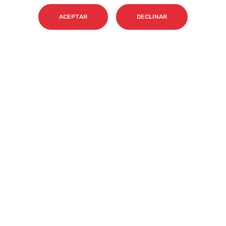
ACEPTAR
DECLINAR
Email
*
Acepto el tratamiento de mis datos para que
Cyberclick me contacte conforme a la
Política de Privacidad.
*
Cyberclick @ 2026. Todos los derechos reservados