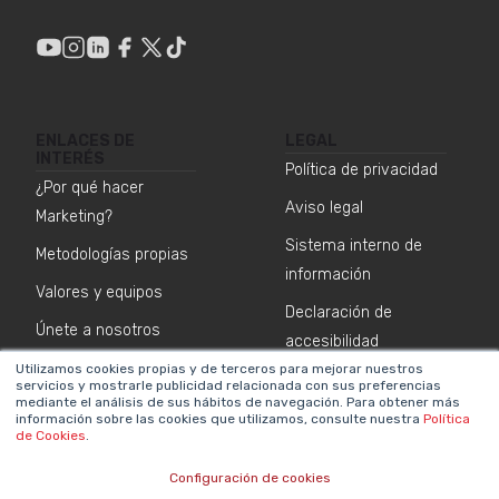
ENLACES DE
LEGAL
INTERÉS
Política de privacidad
¿Por qué hacer
Aviso legal
Marketing?
Sistema interno de
Metodologías propias
información
Valores y equipos
Declaración de
Únete a nosotros
accesibilidad
Sala de prensa
Política de cookies
Utilizamos cookies propias y de terceros para mejorar nuestros
servicios y mostrarle publicidad relacionada con sus preferencias
mediante el análisis de sus hábitos de navegación. Para obtener más
Contacta
información sobre las cookies que utilizamos, consulte nuestra
Política
de Cookies
.
NEWSLETTER SOBRE IA
Configuración de cookies
Nombre
*