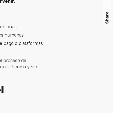
ervenir
.
Share
cisiones.
es humanas.
e pago o plataformas
el proceso de
era autónoma y sin
l