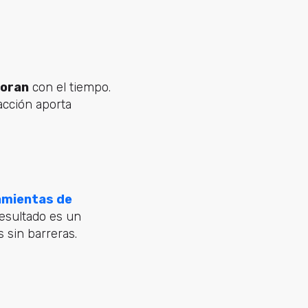
joran
con el tiempo.
acción aporta
amientas de
resultado es un
 sin barreras.